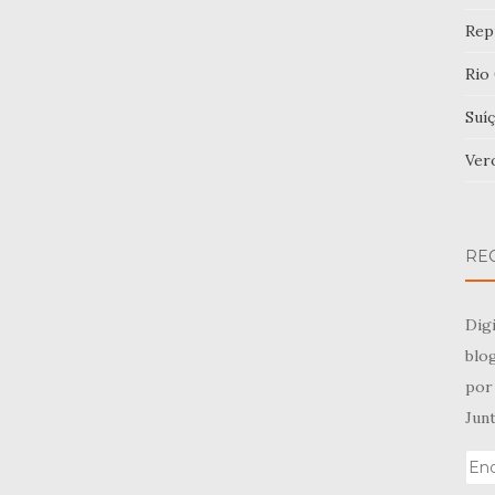
Rep
Rio
Suíç
Ver
RE
Digi
blog
por 
Junt
End