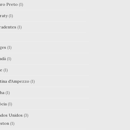
ro Preto
(1)
raty
(1)
radentes
(1)
ges
(1)
adá
(1)
le
(1)
tina d'Ampezzo
(1)
ha
(1)
ócia
(1)
ados Unidos
(3)
ston
(1)