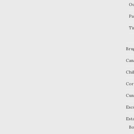
Ou
Pa
Ti
Bru
Can
Chi
Cor
Cun
Esc
Est
Bo