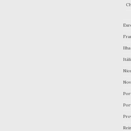
Ch
Eur
Fra
Ilha
Itál
Nic
Nov
Por
Por
Pro
Rei