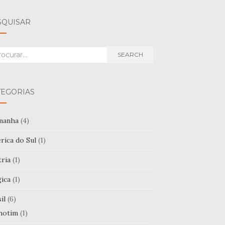
SQUISAR
rch
SEARCH
TEGORIAS
manha
(4)
rica do Sul
(1)
tria
(1)
gica
(1)
il
(6)
hotim
(1)