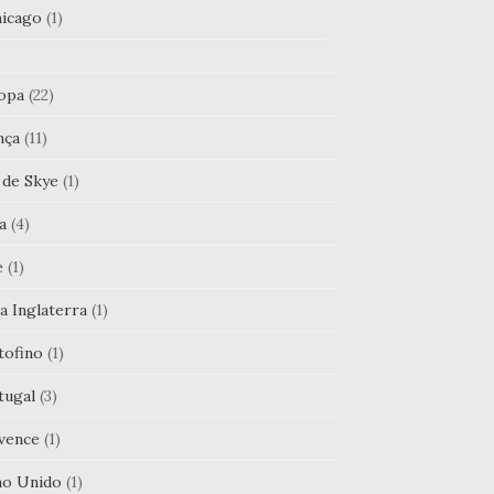
icago
(1)
opa
(22)
nça
(11)
 de Skye
(1)
ia
(4)
e
(1)
a Inglaterra
(1)
tofino
(1)
tugal
(3)
vence
(1)
no Unido
(1)