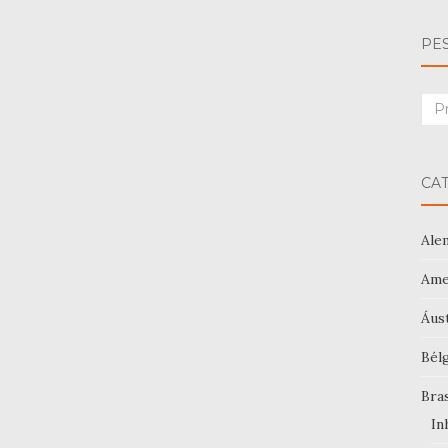
PE
Sea
for:
CA
Ale
Ame
Áus
Bél
Bras
In