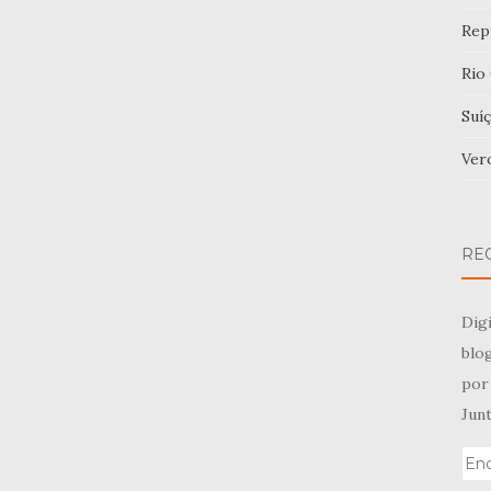
Rep
Rio
Suíç
Ver
RE
Digi
blog
por 
Junt
End