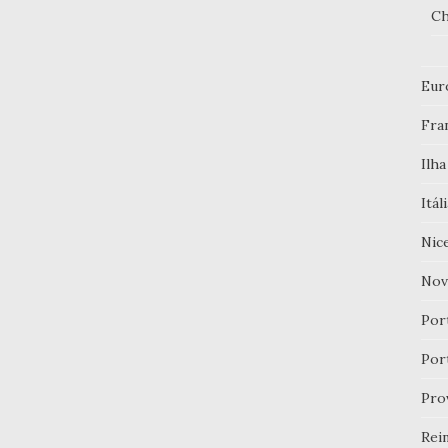
Ch
Eur
Fra
Ilha
Itál
Nic
Nov
Por
Por
Pro
Rei