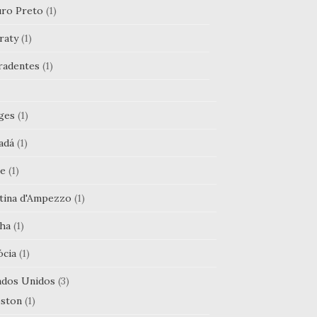
ro Preto
(1)
raty
(1)
radentes
(1)
ges
(1)
adá
(1)
le
(1)
tina d'Ampezzo
(1)
ha
(1)
ócia
(1)
ados Unidos
(3)
ston
(1)