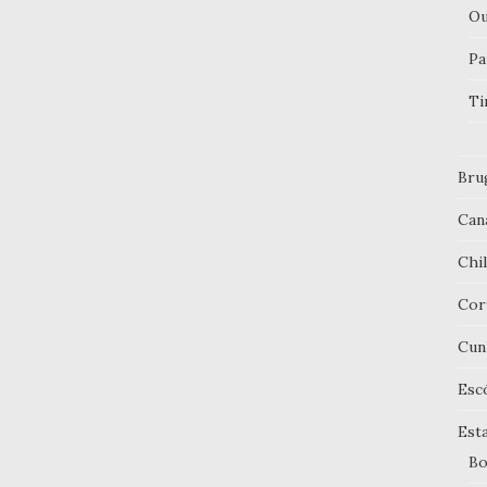
Ou
Pa
Ti
Bru
Can
Chi
Cor
Cun
Esc
Est
Bo