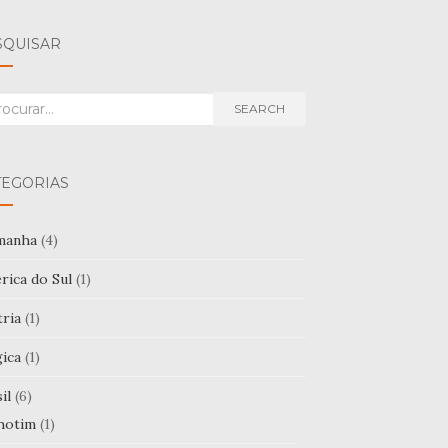
SQUISAR
rch
SEARCH
TEGORIAS
manha
(4)
rica do Sul
(1)
tria
(1)
gica
(1)
il
(6)
hotim
(1)