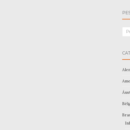
PE
Sea
for:
CA
Ale
Ame
Áus
Bél
Bras
In