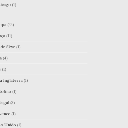
icago
(1)
opa
(22)
nça
(11)
 de Skye
(1)
ia
(4)
e
(1)
a Inglaterra
(1)
tofino
(1)
tugal
(3)
vence
(1)
no Unido
(1)